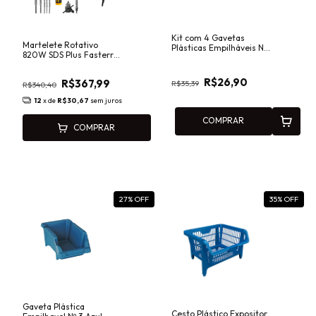
Kit com 4 Gavetas
Martelete Rotativo
Plásticas Empilháveis Nº
820W SDS Plus Fasterr
5 Azul Presto 42018
FST047/FST048
R$26,90
R$367,99
R$35,39
R$340,40
12
x de
R$30,67
sem juros
COMPRAR
COMPRAR
27
% OFF
35
% OFF
Gaveta Plástica
Cesto Plástico Expositor