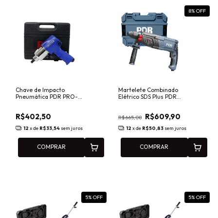
8
% OFF
Chave de Impacto
Martelete Combinado
Pneumática PDR PRO-
Elétrico SDS Plus PDR
150K 1/2" 680Nm com
E3050 1050W 3,5J 220V
Maleta e Kit de Soquetes
4 Funções com Reversão
R$402,50
R$609,90
R$665,08
12
x de
R$33,54
sem juros
12
x de
R$50,83
sem juros
COMPRAR
COMPRAR
5
% OFF
5
% OFF