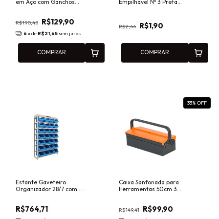
em Aço com Ganchos
Empilhável Nº 3 Preta
Plásticos Presto 40413
Presto 42001
R$129,90
R$190,48
R$1,90
R$2,44
6
x de
R$21,65
sem juros
COMPRAR
COMPRAR
33
% OFF
Estante Gaveteiro
Caixa Sanfonada para
Organizador 28/7 com 28
Ferramentas 50cm 3
Gavetas Azul Presto
Gavetas com Rodízios
93014
Presto 91800
R$764,71
R$99,90
R$149,41