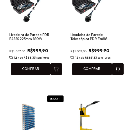
Lixadeira de Parede PDR
Lixadeira de Parede
E488S 225mm 880W
Telescópica PDR E488S
220V com Aspiração,
225 mm 880W 127V com
Maleta e Acessórios
Maleta e Acessórios
R$999,90
R$999,90
R$1.057,06
R$1.057,06
12
x de
R$83,33
sem juros
12
x de
R$83,33
sem juros
COMPRAR
COMPRAR
16
% OFF