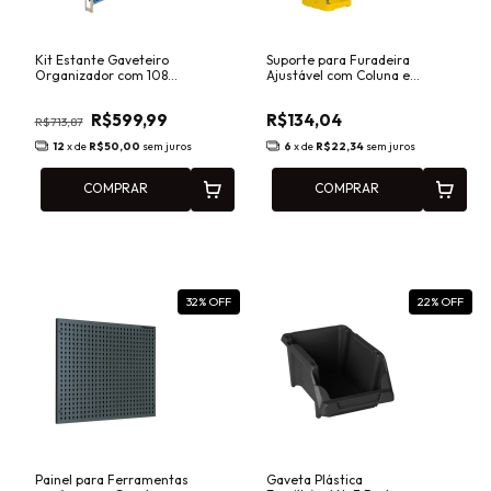
Kit Estante Gaveteiro
Suporte para Furadeira
Organizador com 108
Ajustável com Coluna e
Gavetas Nº 3 Azul Presto
Retorno por Mola
93006
Titanium 7434
R$599,99
R$134,04
R$713,87
12
x de
R$50,00
sem juros
6
x de
R$22,34
sem juros
COMPRAR
COMPRAR
32
% OFF
22
% OFF
Painel para Ferramentas
Gaveta Plástica