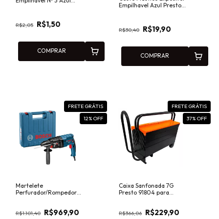
Empilhavel Nº 3 Azul
Empilhavel Azul Presto
Presto 42000
Presto - 42500
R$1,50
R$2,05
R$19,90
R$30,40
COMPRAR
COMPRAR
FRETE GRÁTIS
FRETE GRÁTIS
12
% OFF
37
% OFF
Martelete
Caixa Sanfonada 7G
Perfurador/Rompedor
Presto 91804 para
SDS Plus 820W com
Oficina. Casa e
Maleta Bosch GBH 2-24
Transporte de
R$969,90
R$229,90
D
Ferramentas
R$1.101,40
R$366,06