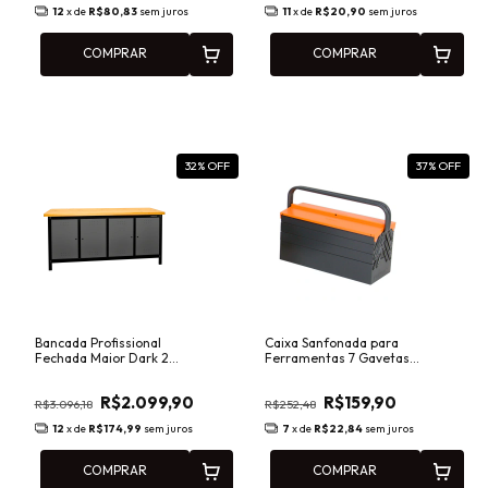
12
x de
R$80,83
sem juros
11
x de
R$20,90
sem juros
COMPRAR
COMPRAR
32
% OFF
37
% OFF
Bancada Profissional
Caixa Sanfonada para
Fechada Maior Dark 2m
Ferramentas 7 Gavetas
com Tampo de Pinus e
50cm Grafite/Laranja
Portas com Chave Presto
Presto 91802
R$2.099,90
R$159,90
91523
R$3.096,18
R$252,48
12
x de
R$174,99
sem juros
7
x de
R$22,84
sem juros
COMPRAR
COMPRAR