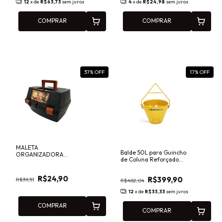
12
x de
R$63,73
sem juros
4
x de
R$24,98
sem juros
COMPRAR
COMPRAR
37
% OFF
17
% OFF
MALETA
Balde 50L para Guincho
ORGANIZADORA
de Coluna Reforçado
35X33X13CM PRESTO -
Menegotti - 40230541
96006
R$24,90
R$399,90
R$39,51
R$482,04
12
x de
R$33,33
sem juros
COMPRAR
COMPRAR