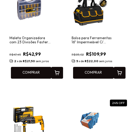
Maleta Organizadora
Bolsa para Ferramentas
com 23 Divisões Fasterr
16" Impermeável C/
FST020
Fundo Emborrachado -
Fasterr FST058
R$42,99
R$109,99
R$47,45
R$85,02
2
x de
R$21,50
sem juros
5
x de
R$22,00
sem juros
COMPRAR
COMPRAR
24
% OFF