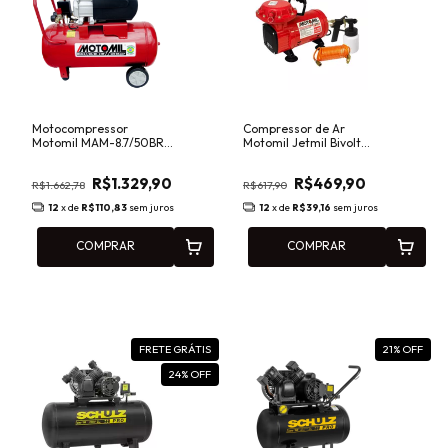
Motocompressor
Compressor de Ar
Motomil MAM-8.7/50BR
Motomil Jetmil Bivolt
50 Litros 2HP 220V para
com Kit de Pintura para
Pneus. Pintura e
Pintura e Acabamento
R$1.329,90
R$469,90
Ferramentas
R$1.662,78
R$617,90
Pneumáticas
12
x de
R$110,83
sem juros
12
x de
R$39,16
sem juros
COMPRAR
COMPRAR
FRETE GRÁTIS
21
% OFF
24
% OFF