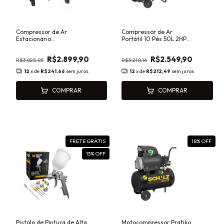
Compressor de Ar
Compressor de Ar
Estacionário
Portátil 10 Pés 50L 2HP
CSV10PRO/110 2HP
140 PSI Schulz CSV
Monofásico 110 Litros
10PRO/50
R$2.899,90
R$2.549,90
Schulz
R$3.825,85
R$3.210,16
12
x de
R$241,66
sem juros
12
x de
R$212,49
sem juros
COMPRAR
COMPRAR
FRETE GRÁTIS
18
% OFF
13
% OFF
Pistola de Pintura de Alta
Motocompressor Pratiko