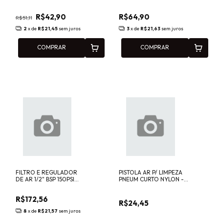
Sigma
1/4POL 260 EM PDR
R$42,90
R$64,90
R$51,11
2
x de
R$21,45
sem juros
3
x de
R$21,63
sem juros
COMPRAR
COMPRAR
FILTRO E REGULADOR
PISTOLA AR P/ LIMPEZA
DE AR 1/2" BSP 150PSI
PNEUM CURTO NYLON -
PRO-002 PDR -
PRO210 PDR
1283713655
R$172,56
R$24,45
8
x de
R$21,57
sem juros