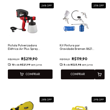
26
% OFF
25
% OFF
Pistola Pulverizadora
Kit Pintura por
Elétrica Air Plus Spray
Gravidade Bremen 8621
250W 2.5mm 1000ml
com 5 Peças Completo
127V Schulz
para Pintura e
R$219,90
R$119,90
Manutenção
R$298,29
R$159,21
10
x de
R$21,99
sem juros
5
x de
R$23,98
sem juros
COMPRAR
COMPRAR
28
% OFF
29
% OFF