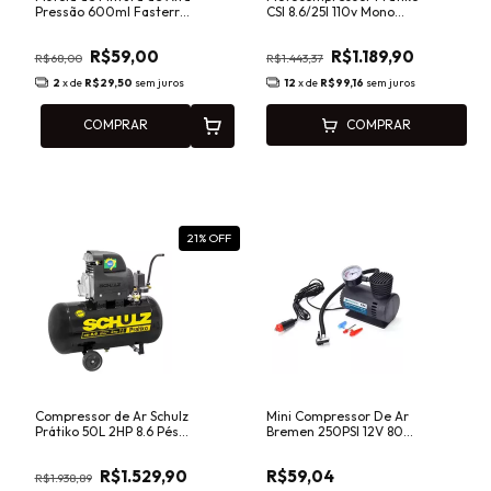
Pressão 600ml Fasterr
CSI 8.6/25l 110v Mono
FST037
120psi Schulz
R$59,00
R$1.189,90
R$68,00
R$1.443,37
2
x de
R$29,50
sem juros
12
x de
R$99,16
sem juros
COMPRAR
COMPRAR
21
% OFF
Compressor de Ar Schulz
Mini Compressor De Ar
Prátiko 50L 2HP 8.6 Pés
Bremen 250PSI 12V 80W
110v
Portátil Com Bico
R$1.529,90
R$59,04
R$1.938,89