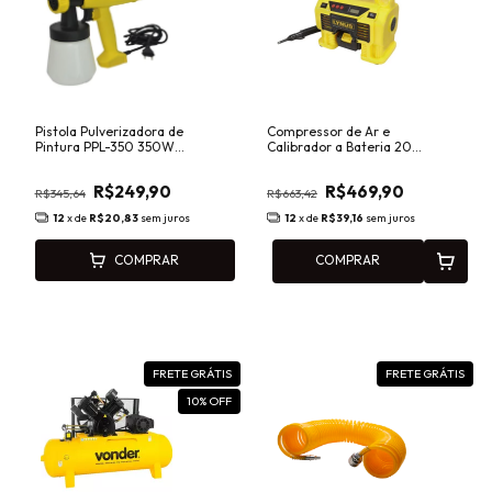
Pistola Pulverizadora de
Compressor de Ar e
Pintura PPL-350 350W
Calibrador a Bateria 20V
Lynus
CABI-20160 Lynus
R$249,90
R$469,90
R$345,64
R$663,42
12
x de
R$20,83
sem juros
12
x de
R$39,16
sem juros
COMPRAR
COMPRAR
FRETE GRÁTIS
FRETE GRÁTIS
10
% OFF