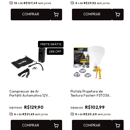
12
x de
R$127,49
sem juros
2
x de
R$29,52
sem juros
COMPRAR
COMPRAR
FRETE GRÁTIS
28
% OFF
Compressor de Ar
Pistola Projetora de
Portátil Automotivo 12V
Textura Fasterr FST036
CAV126 Vonder
6L 3 Bicos
6828126120
R$129,90
R$102,99
R$179,90
R$88,00
6
x de
R$21,65
sem juros
5
x de
R$20,60
sem juros
COMPRAR
COMPRAR