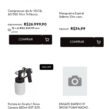
Compressor de Ar VDCSL
Mangueira Espiral
60/350 10cv Trifásico
5x8mm 10m com
380V~/660V~ Vonder
Conectores Fasterr
FSQT035
R$26.999,90
R$29.999,90
R$34,99
12
x de
R$2.249,99
sem
R$29,87
juros
COMPRAR
COMPRAR
16
% OFF
Pistola Ar Direto 1.3mm
ENGATE RAPIDO P/
Caneca 650ml SGT-3290
SNOW FOAM MACHO