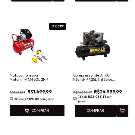
12
% OFF
Motocompressor
Compressor de Ar 60
Motomil MAM 50L 2HP
Pés 15HP 425L Trifásico
8,7PCM 220V Monofásico
220/380V SCHULZ
com Kit 5 Acessórios
MSWV60/425MTA
R$1.499,99
R$24.999,99
R$1.699,99
R$24.708,67
12
x de
R$2.083,33
sem
12
x de
R$125,00
sem juros
juros
COMPRAR
COMPRAR